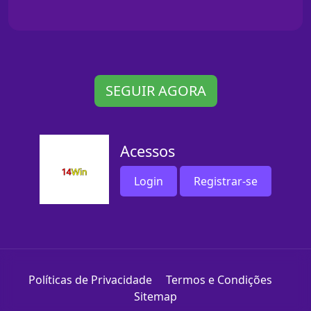
SEGUIR AGORA
Acessos
Login
Registrar-se
Políticas de Privacidade
Termos e Condições
Sitemap