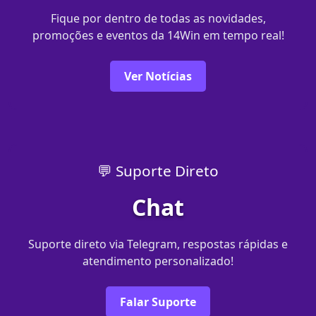
Fique por dentro de todas as novidades,
promoções e eventos da 14Win em tempo real!
Ver Notícias
💬 Suporte Direto
Chat
Suporte direto via Telegram, respostas rápidas e
atendimento personalizado!
Falar Suporte