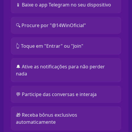
📱 Baixe o app Telegram no seu dispositivo
🔍 Procure por "@14WinOficial"
👆 Toque em "Entrar" ou "Join"
🔔 Ative as notificações para não perder
nada
💬 Participe das conversas e interaja
🎁 Receba bônus exclusivos
automaticamente