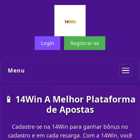
Login
Registrar-se
Menu
📱 14Win A Melhor Plataforma
de Apostas
Cadastre-se na 14Win para ganhar bônus no
cadastro e em cada recarga. Com a 14Win, você