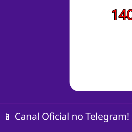
📱 Canal Oficial no Telegram!