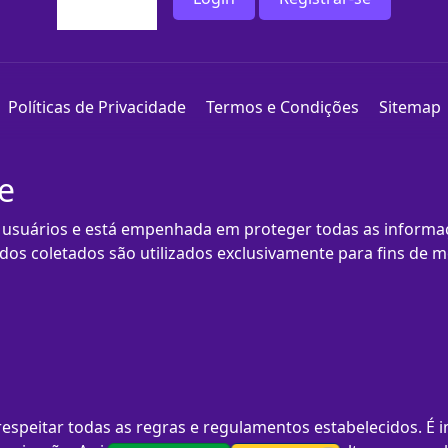
Políticas de Privacidade
Termos e Condições
Sitemap
de
s usuários e está empenhada em proteger todas as informa
os coletados são utilizados exclusivamente para fins de m
speitar todas as regras e regulamentos estabelecidos. É i