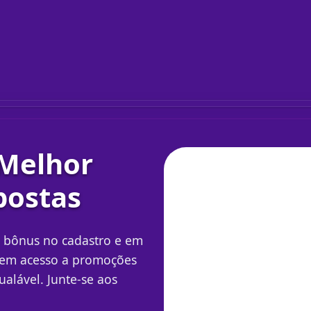
 Melhor
postas
 bônus no cadastro e em
tem acesso a promoções
ualável. Junte-se aos