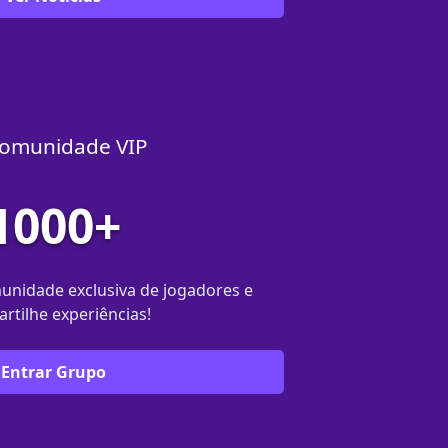
Comunidade VIP
1000+
unidade exclusiva de jogadores e
rtilhe experiências!
Entrar Grupo