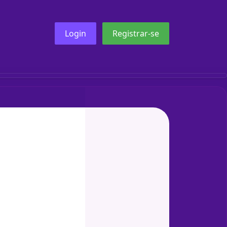
Login
Registrar-se