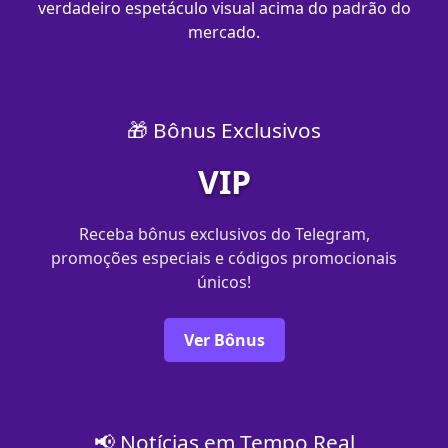
verdadeiro espetáculo visual acima do padrão do
mercado.
🎁 Bônus Exclusivos
VIP
Receba bônus exclusivos do Telegram,
promoções especiais e códigos promocionais
únicos!
Ver Bônus
📢 Notícias em Tempo Real