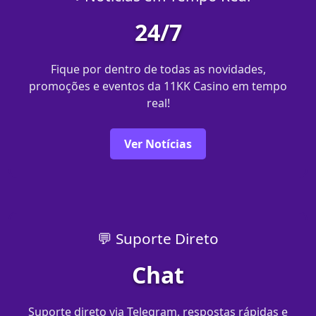
24/7
Fique por dentro de todas as novidades,
promoções e eventos da 11KK Casino em tempo
real!
Ver Notícias
💬 Suporte Direto
Chat
Suporte direto via Telegram, respostas rápidas e