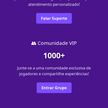
atendimento personalizado!
Falar Suporte
👥 Comunidade VIP
1000+
Junte-se a uma comunidade exclusiva de
jogadores e compartilhe experiências!
Entrar Grupo