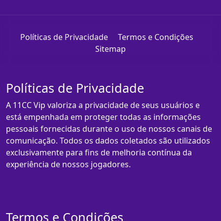
Políticas de Privacidade
Termos e Condições
Sitemap
Políticas de Privacidade
A 11CC Vip valoriza a privacidade de seus usuários e
está empenhada em proteger todas as informações
pessoais fornecidas durante o uso de nossos canais de
comunicação. Todos os dados coletados são utilizados
exclusivamente para fins de melhoria contínua da
experiência de nossos jogadores.
Termos e Condições