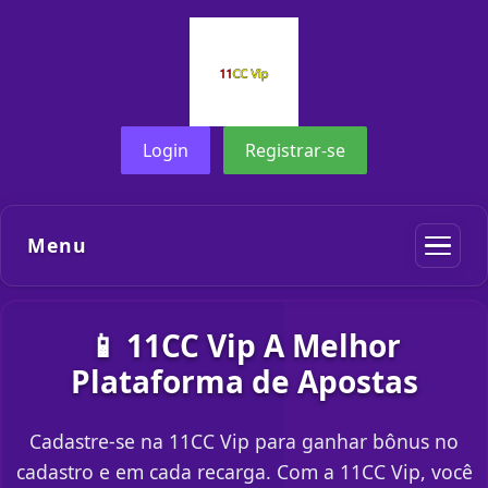
Login
Registrar-se
Menu
📱 11CC Vip A Melhor
Plataforma de Apostas
Cadastre-se na 11CC Vip para ganhar bônus no
cadastro e em cada recarga. Com a 11CC Vip, você