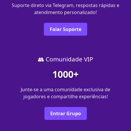
Suporte direto via Telegram, respostas rápidas e
atendimento personalizado!
Falar Suporte
👥 Comunidade VIP
1000+
Junte-se a uma comunidade exclusiva de
jogadores e compartilhe experiências!
Entrar Grupo