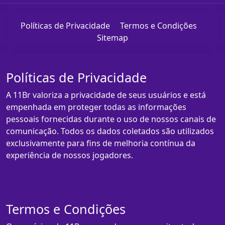
Políticas de Privacidade
Termos e Condições
Sitemap
Políticas de Privacidade
A 11Br valoriza a privacidade de seus usuários e está
empenhada em proteger todas as informações
pessoais fornecidas durante o uso de nossos canais de
comunicação. Todos os dados coletados são utilizados
exclusivamente para fins de melhoria contínua da
experiência de nossos jogadores.
Termos e Condições