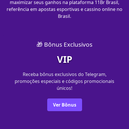
maximizar seus ganhos na plataforma 11Br Brasil,
referência em apostas esportivas e cassino online no
Brasil.
🎁 Bônus Exclusivos
VIP
Receba bônus exclusivos do Telegram,
promoções especiais e códigos promocionais
únicos!
Ver Bônus