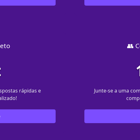
reto
👥 
t
espostas rápidas e
Junte-se a uma com
lizado!
compa
e