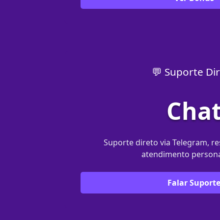
💬 Suporte Di
Cha
Suporte direto via Telegram, r
atendimento persona
Falar Suport