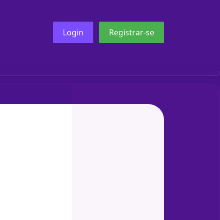
Login
Registrar-se