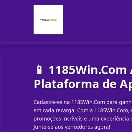
📱 1185Win.Com 
Plataforma de A
Cadastre-se na 1185Win.Com para ganh
em cada recarga. Com a 1185Win.Com, 
promoções incríveis e uma experiência d
Junte-se aos vencedores agora!