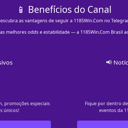
📱 Benefícios do Canal
escubra as vantagens de seguir a 1185Win.Com no Telegr
 as melhores odds e estabilidade — a 1185Win.Com Brasil ac
sivos
📢 Notí
m, promoções especiais
Fique por dentro d
s únicos!
eventos da 1