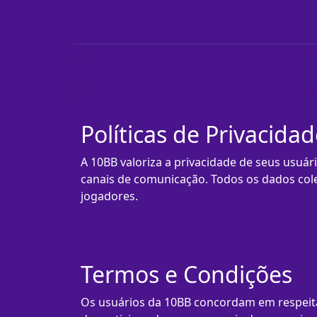
Políticas de Privacida
A 10BB valoriza a privacidade de seus usuá
canais de comunicação. Todos os dados cole
jogadores.
Termos e Condições
Os usuários da 10BB concordam em respeitar