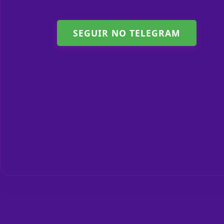
SEGUIR NO TELEGRAM