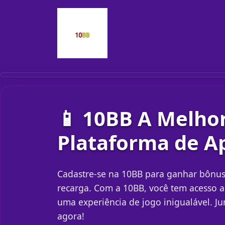
📱 10BB A Melho
Plataforma de A
Cadastre-se na 10BB para ganhar bônus
recarga. Com a 10BB, você tem acesso a
uma experiência de jogo inigualável. J
agora!