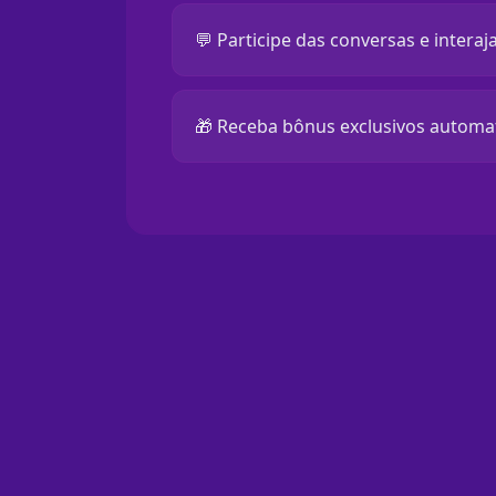
💬 Participe das conversas e interaj
🎁 Receba bônus exclusivos autom