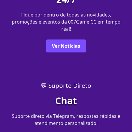
Fique por dentro de todas as novidades,
promoções e eventos da 007Game CC em tempo
real!
Ver Notícias
💬 Suporte Direto
Chat
Suporte direto via Telegram, respostas rápidas e
atendimento personalizado!