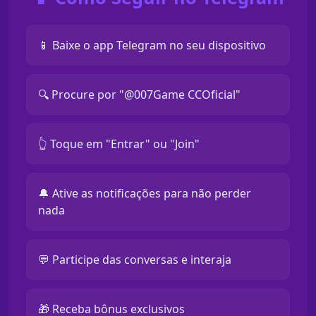
📱 Baixe o app Telegram no seu dispositivo
🔍 Procure por "@007Game CCOficial"
👆 Toque em "Entrar" ou "Join"
🔔 Ative as notificações para não perder
nada
💬 Participe das conversas e interaja
🎁 Receba bônus exclusivos