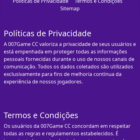
Políticas de Privacidade
Termos e Condições
Sitemap
Políticas de Privacidade
A 007Game CC valoriza a privacidade de seus usuários e
está empenhada em proteger todas as informações
pessoais fornecidas durante o uso de nossos canais de
comunicação. Todos os dados coletados são utilizados
exclusivamente para fins de melhoria contínua da
experiência de nossos jogadores.
Termos e Condições
Os usuários da 007Game CC concordam em respeitar
todas as regras e regulamentos estabelecidos. É