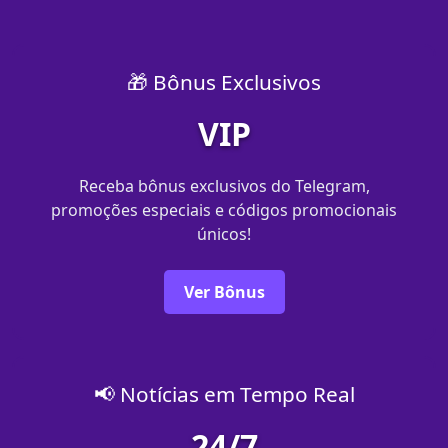
🎁 Bônus Exclusivos
VIP
Receba bônus exclusivos do Telegram,
promoções especiais e códigos promocionais
únicos!
Ver Bônus
📢 Notícias em Tempo Real
24/7