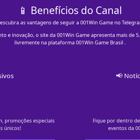
📱 Benefícios do Canal
escubra as vantagens de seguir a 001Win Game no Telegr
o e inovação, o site da 001Win Game apresenta mais de 5.
livremente na plataforma 001Win Game Brasil .
sivos
📢 Notí
m, promoções especiais
Fique por dentro d
s únicos!
eventos da 0