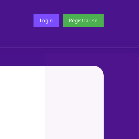
Login
Registrar-se