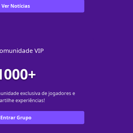
Ver Notícias
Comunidade VIP
1000+
unidade exclusiva de jogadores e
rtilhe experiências!
Entrar Grupo