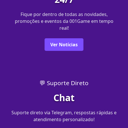
Fique por dentro de todas as novidades,
promoções e eventos da 001Game em tempo
real!
Ver Notícias
💬 Suporte Direto
Chat
Suporte direto via Telegram, respostas rápidas e
atendimento personalizado!